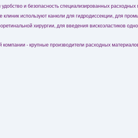
и удобство и безопасность специализированных расходных 
е клиник используют канюли для гидродиссекции, для про
еоретинальной хирургии, для введения вискоэластиков одно
 компании - крупные производители расходных материалов
США), Johnson&Johnson Vision (США), Trusetal (Германия), 
А), Volk (США). Компания является эксклюзивным дистрибь
ке продукции компании MedOne (США) .
каждый офтальмолог найдет для себя что-нибудь нужное и
аздел расходных материалов для окулопластики, специалис
ной хирургии заинтересуются продукцией компании Bausc
уникальными канюлями компании MedOne , детским офтальм
авятся очаровательные итальянские окклюдеры с разными 