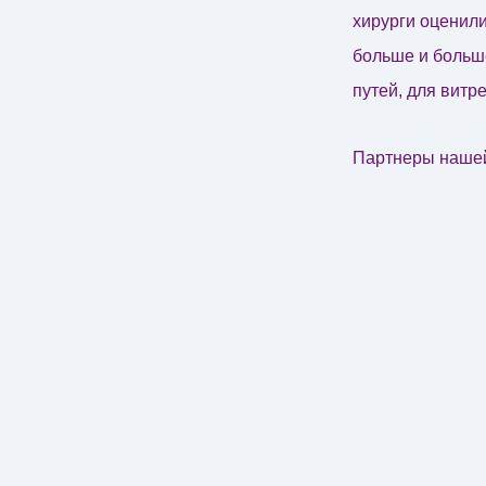
хирурги оценил
больше и больш
путей, для витр
Партнеры нашей
хирургии: ВVI (
Synergetics (СШ
российском рын
На нашем сайте 
есть большой р
витреоретиналь
Synergetics и 
наверняка понр