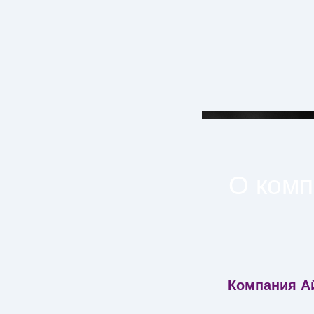
О ком
Компания Ай