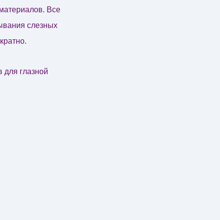
материалов. Все
мывания слезных
кратно.
 для глазной
Bausch&Lomb\
ютором на
 интересное:
ты по
h&Lomb\
ологам
рисунками.