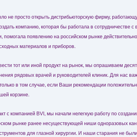
ло не просто открыть дистрибьюторскую фирму, работающу
создать компанию, которая бы работала в сотрудничестве с 
, помогала появлению на российском рынке действительн
асходных материалов и приборов.
ести тот или иной продукт на рынок, мы опрашиваем десят
ения рядовых врачей и руководителей клиник. Для нас ва
только в том случае, если Ваши рекомендации положительн
шей корзине.
кт с компанией BVI, мы начали нелегкую работу по создан
ском рынке ранее несуществующей ниши одноразовых кан
трументов для глазной хирургии. И наши старания не был