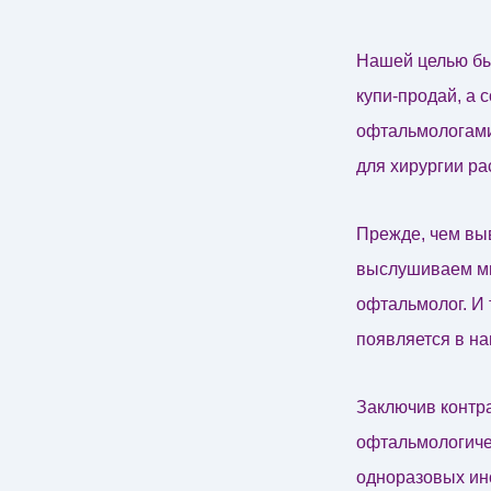
Нашей целью бы
купи-продай, а 
офтальмологами
для хирургии р
Прежде, чем выв
выслушиваем мн
офтальмолог. И 
появляется в на
Заключив контра
офтальмологиче
одноразовых инс