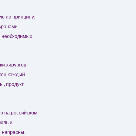
ю по принципу:
врачами-
о необходимых
ки хирургов,
жен каждый
ы, продукт
ию на российском
юль и
и напрасны,